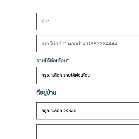
รายได้ต่อเดือน*
ที่อยู่บ้าน