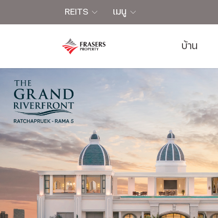
REITS
เมนู
บ้าน