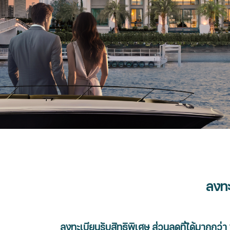
ลงทะ
ลงทะเบียนรับสิทธิพิเศษ ส่วนลดที่ได้มากกว่า