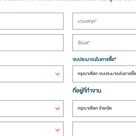
งบประมาณในการซื้อ*
ที่อยู่ที่ทำงาน