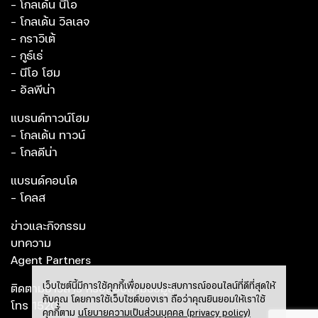
- โกลเด้น นีโอ
- โกลเด้น วิลเลจ
- กราวิเต้
- กูธ์เธ่
- นีโอ โฮม
- อัลพีน่า
แบรนด์ทาวน์โฮม
- โกลเด้น ทาวน์
- โกลดีน่า
แบรนด์คอนโด
- โคลส
ข่าวและกิจกรรม
บทความ
Agent Partners
เว็บไซต์นี้มีการใช้คุกกี้เพื่อมอบประสบการณ์ออนไลน์ที่ดีที่สุดให้
ติดตามข่าวสาร หรือสอบถามข้อมูล
กับคุณ โดยการใช้เว็บไซต์ของเรา ถือว่าคุณยินยอมให้เราใช้
โทร
1520
คุกกี้ตาม
นโยบายความเป็นส่วนบุคคล (privacy policy)