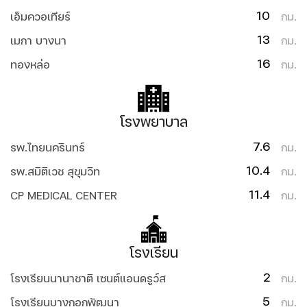
10
เอ็มควอเทียร์
กม.
13
เมกา บางนา
กม.
16
ทองหล่อ
กม.
โรงพยาบาล
7.6
รพ.ไทยนครินทร์
กม.
10.4
รพ.สมิติเวช สุขุมวิท
กม.
11.4
CP MEDICAL CENTER
กม.
โรงเรียน
2
โรงเรียนนานาชาติ เซนต์แอนดรูว์ส
กม.
5
โรงเรียนบางกอกพัฒนา
กม.