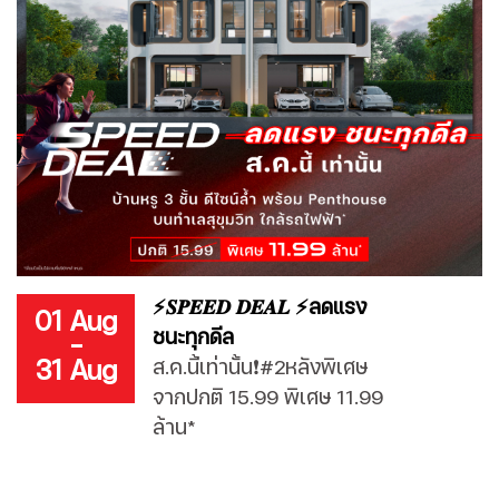
⚡𝑺𝑷𝑬𝑬𝑫 𝑫𝑬𝑨𝑳 ⚡ลดแรง
01 Aug
ชนะทุกดีล
-
31 Aug
ส.ค.นี้เท่านั้น❗#2หลังพิเศษ
จากปกติ 15.99 พิเศษ 11.99
ล้าน*