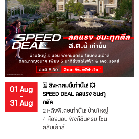
🗓️ สิงหาคมนี้เท่านั้น! 💥
01 Aug
SPEED DEAL ลดแรง ชนะทุ
-
31 Aug
กดีล
2 หลังพิเศษเท่านั้น! บ้านใหญ่
4 ห้องนอน ฟังก์ชันครบ โซน
คลับเฮ้าส์