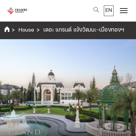
EN
Menu
House
เดอะ แกรนด์ แจ้งวัฒนะ-เมืองทองฯ