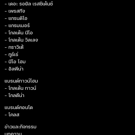
- เดอะ รอยัล เรสซิเด้นซ์
- เพรสทีจ
- แกรนดิโอ
- แกรมเมอร์
- โกลเด้น นีโอ
- โกลเด้น วิลเลจ
- กราวิเต้
- กูธ์เธ่
- นีโอ โฮม
- อัลพีน่า
แบรนด์ทาวน์โฮม
- โกลเด้น ทาวน์
- โกลดีน่า
แบรนด์คอนโด
- โคลส
ข่าวและกิจกรรม
บทความ