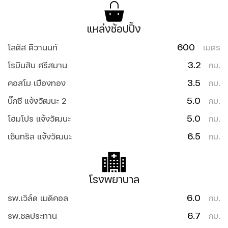
แหล่งช้อปปิ้ง
600
โลตัส ติวานนท์
เมตร
3.2
โรบินสัน ศรีสมาน
กม.
3.5
คอสโม เมืองทอง
กม.
5.0
บิ๊กซี แจ้งวัฒนะ 2
กม.
5.0
โฮมโปร แจ้งวัฒนะ
กม.
6.5
เซ็นทรัล แจ้งวัฒนะ
กม.
โรงพยาบาล
6.0
รพ.เวิล์ด เมดิคอล
กม.
6.7
รพ.ชลประทาน
กม.