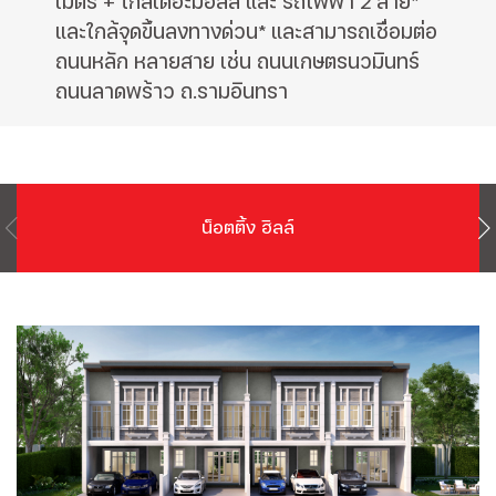
เมตร + ใกล้เดอะมอลล์ และ รถไฟฟ้า 2 สาย*
และใกล้จุดขึ้นลงทางด่วน* และสามารถเชื่อมต่อ
ถนนหลัก หลายสาย เช่น ถนนเกษตรนวมินทร์
ถนนลาดพร้าว ถ.รามอินทรา
น็อตติ้ง ฮิลล์