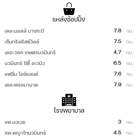
แหล่งช้อปปิ้ง
7.8
เดอะมอลล์ บางกะปิ
กม.
7.5
เซ็นทรัลอีสต์วิลล์
กม.
4.7
เดอะวอค เกษตรนวมินทร์
กม.
6.5
นวมินทร์ ซิตี้ อเวนิว
กม.
7.6
แฟชั่น ไอซ์แลนด์
กม.
7.9
เดอะพรอมานาด
กม.
โรงพยาบาล
3
รพ.นวเวช
กม.
4.5
รพ.พญาไทนวมินทร์
กม.