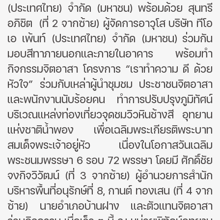
(ประเทศไทย) จำกัด (มหาชน) พร้อมด้วย สุนทรี
อภิชิต (ที่ 2 จากซ้าย) ผู้จัดการอาวุโส บริษัท ทีโอ
เอ เพ้นท์ (ประเทศไทย) จํากัด (มหาชน)
ร่วมกัน
มอบสีทาภายนอกและภายในอาคาร
พร้อมทำ
กิจกรรมจิตอาสา โครงการ
“เราทำความ ดี ด้วย
หัวใจ”
ร่วมกับเหล่าผู้นำชุมชม ประชาชนจิตอาสา
และพนักงานนับร้อยคน
ทำการปรับปรุงภูมิทัศน์
บริเวณแ
หล่งท่องเที่ยวจุดชมวิวหินช้างสี อุทยาน
แห่งชาติน้ำพอง
เพื่อเฉลิมพระเกียรติพระบาท
สมเด็จพระเจ้าอยู่หัว เนื่องในโอกาสวันเฉลิม
พระชนมพรรษา
6 รอบ 72 พรรษา โดยมี ศักดิ์ชัย
จงกิจวิวัฒน์ (ที่ 3 จากซ้าย) ผู้อำนวยการสำนัก
บริหารพื้นที่อนุรักษ์ที่ 8, กานต์ ทองเสน (ที่ 4 จาก
ซ้าย) นายอำเภอบ้านฝาง และตัวแทนจิตอาสา