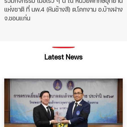
ร่วมกิจกรรม เมื่อเร็ว ๆ นี้ ณ หน่วยพิทักษ์อุทยาน
แห่งชาติ ที่ นพ.4 (หินช้างสี) ต.โคกงาม อ.บ้างฝาง
จ.ขอนแก่น
Latest News