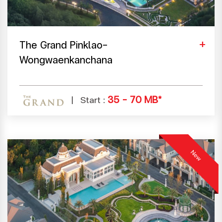
The Grand Pinklao-
Wongwaenkanchana
35 - 70 MB*
Start :
New