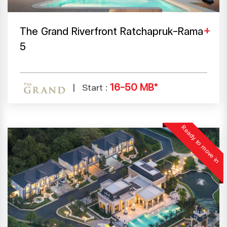
The Grand Riverfront Ratchapruk-Rama
5
16-50 MB*
Start :
Ready to move in