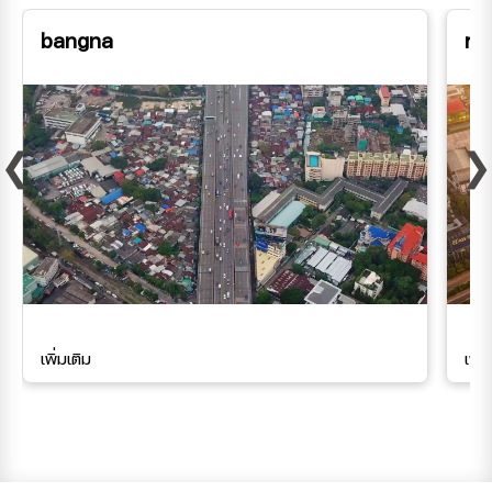
bangna
ra
❮
❯
เพิ่มเติม
เพิ่