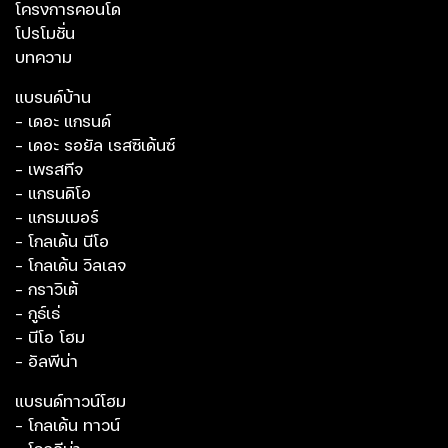
โครงการคอนโด
โปรโมชั่น
บทความ
แบรนด์บ้าน
- เดอะ แกรนด์
- เดอะ รอยัล เรสซิเด้นซ์
- เพรสทีจ
- แกรนดิโอ
- แกรมเมอร์
- โกลเด้น นีโอ
- โกลเด้น วิลเลจ
- กราวิเต้
- กูธ์เธ่
- นีโอ โฮม
- อัลพีน่า
แบรนด์ทาวน์โฮม
- โกลเด้น ทาวน์