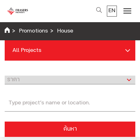
EN
Menu
Promotions
House
All Projects
ค้นหา