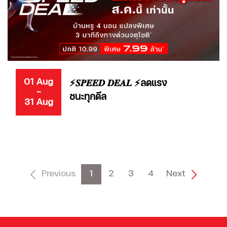
01 Aug
⚡𝑺𝑷𝑬𝑬𝑫 𝑫𝑬𝑨𝑳 ⚡ลดแรง
-
ชนะทุกดีล
31 Aug
Previous
1
2
3
4
Next