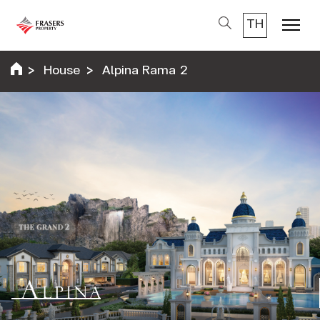
TH
Menu
House
Alpina Rama 2