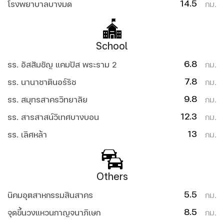
14.5
โรงพยาบาลบางมด
กม.
School
6.8
รร. อัสสัมชัญ แคมปัส พระราม 2
กม.
7.8
รร. นานาชาตินอร์ริช
กม.
9.8
รร. สมุทรสาครวิทยาลัย
กม.
12.3
รร. สารสาสน์วิเทศบางบอน
กม.
13
รร. เลิศหล้า
กม.
Others
5.5
นิคมอุตสาหกรรมสินสาคร
กม.
8.5
จุดขึ้นวงแหวนกาญจนาภิเษก
กม.