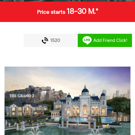
18-30 M.*
Price starts
1520
Add Friend Click!