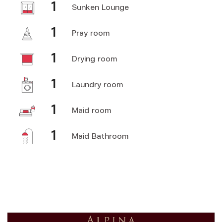
1
Sunken Lounge
1
Pray room
1
Drying room
1
Laundry room
1
Maid room
1
Maid Bathroom