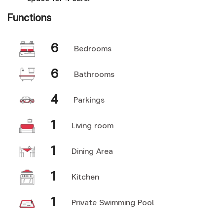
Functions
F
6
Bedrooms
6
Bathrooms
4
Parkings
1
Living room
1
Dining Area
1
Kitchen
1
Private Swimming Pool