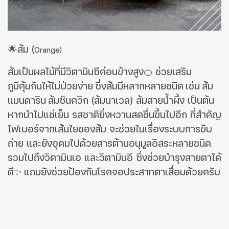
🌟ส้ม
(
Orange)
ส้มเป็นผลไม้ที่มีวิตามินซีค่อนข้างสูง🍊
ช่วยเสริม
ภูมิคุ้มกันให้ไม่ป่วยง่าย
ซึ่งส้มมีหลากหลายชนิด
เช่น
ส้ม
แมนดาริน
ส้มซันควิก
(
ส้มนาเว
ล) ส้มสายน้ําผึ้ง เป็นต้น
หากนำไปแช่เย็น รสชาติยิ่งหวานสดชื่นขึ้นไปอีก ที่สำคัญ
ไฟเบอร์จากเส้นใยของส้ม จะช่วยในเรื่องระบบการขับ
ถ่าย และยังอุดมไปด้วยสารต้านอนุมูลอิสระหลายชนิด
รวมไปถึงวิตามินเอ และวิตามินอี ซึ่งช่วยบำรุงสายตาได้
ดี
✨
แถมยังช่วยป้องกันโรคจอประสาทตาเสื่อมด้วยครับ