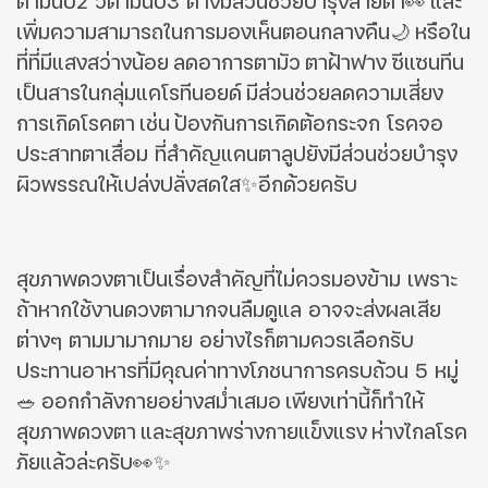
ตามินบี2 วิตามินบี3 ต่างมีส่วนช่วยบำรุงสายตา👀
และ
เพิ่มความสามารถในการมองเห็นตอนกลางคืน
🌙
หรือใน
ที่ที่มีแสงสว่างน้อย
ลดอาการตามัว
ตาฝ้าฟาง
ซีแซนทีน
เป็นสารในกลุ่มแคโรทีนอยด์
มีส่วนช่วยลดความเสี่ยง
การเกิดโรคตา
เช่น
ป้องกันการเกิ
ดต้อกระจก โรคจอ
ประสาทตาเสื่อม ที่สำคัญแคนตาลูปยังมีส่วนช่วยบำรุง
ผิวพรรณให้เปล่งปลั่งสดใส
✨อีกด้วยครับ
สุขภาพดวงตาเป็นเรื่องสำคัญที่ไม่ควรมองข้าม เพราะ
ถ้าหากใช้งานดวงตามากจนลืมดูแล อาจจะส่งผลเสีย
ต่างๆ ตามมามากมาย อย่างไรก็ตามควรเลือกรับ
ประทานอาหารที่มีคุณค่าทางโภชนาการครบถ้วน 5 หมู่
🥗
ออกกำลังกายอย่างสม่ำเสมอ
เพียงเท่านี้ก็ทำให้
สุขภาพดวงตา
และสุขภาพร่างกายแข็งแรง
ห่างไกลโรค
ภัยแล้วล่ะครับ👀✨