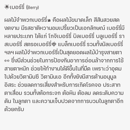
🌟เบอร์รี่
(
Berry)
ผลไม้จําพวกเบอร์รี่
คือผลไม้ขนาดเล็ก สีสันสวยสด
🫐
งดงาม มีรสชาติหวานอมเปรี้ยวเป็นเอกลักษณ์ เบอร์รี่มี
หลายประเภท ได้แก่ โกจิเบอร์รี่ บิลเบอร์รี่ บลูเบอร์รี่ รา
สเบอร์รี่ สตรอเบอร์รี่
🍓
แบล็กเบอร์รี่
รวมทั้งมัลเบอร์รี่
ฯลฯ
ผลไม้จําพวกเบอร์รี่เป็นสุดยอดผลไม้บํารุงสายตา
👀
ซึ่งมีส่วนช่วยในการป้องกันอาการอ่อนล้าจากการใช้
สายตาหนัก ช่วยให้ทํางานได้ดีขึ้นในที่มืด เพราะว่าอุดม
ไปด้วยวิตามินซี วิตามินเอ อีกทั้งยังมีสารต้านอนุมูล
อิสระ ช่วยลดการเสี่ยงสําหรับการเกิดโรคจอ ประสาท
ตาเสื่อม รวมทั้งต้อกระจก ต้อหิน ต้อลม ลดระดับความ
ดัน ในลูกตา และความเจ็บปวดจากการบวมในลูกตาอีก
ด้วยครับ