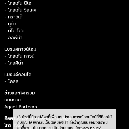
- โกลเด้น นีโอ
- โกลเด้น วิลเลจ
- กราวิเต้
- กูธ์เธ่
- นีโอ โฮม
- อัลพีน่า
แบรนด์ทาวน์โฮม
- โกลเด้น ทาวน์
- โกลดีน่า
แบรนด์คอนโด
- โคลส
ข่าวและกิจกรรม
บทความ
Agent Partners
เว็บไซต์นี้มีการใช้คุกกี้เพื่อมอบประสบการณ์ออนไลน์ที่ดีที่สุดให้
ติดตามข่าวสาร หรือสอบถามข้อมูล
กับคุณ โดยการใช้เว็บไซต์ของเรา ถือว่าคุณยินยอมให้เราใช้
โทร
1520
คุกกี้ตาม
นโยบายความเป็นส่วนบุคคล (privacy policy)