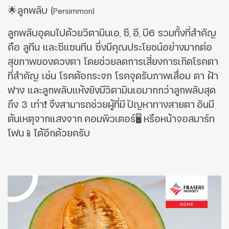
🌟ลูกพลับ
(
Persimmon)
ลูกพลับอุดมไปด้วยวิตามินเอ
ซี
อี
บี6 รวมทั้งที่สําคัญ
,
,
,
คือ ลูทีน และซีแซนทีน ซึ่งมีคุณประโยชน์อย่างมากต่อ
สุขภาพของดวงตา โดยช่วยลดการเสี่ยงการเกิดโรคตา
ที่สําคัญ เช่น โรคต้อกระจก โรคจุดรับภาพเสื่อม ตา ฝ้า
ฟาง และลูกพลับแห้งยังมีวิตามินเอมากกว่าลูกพลับสุด
ถึง 3 เท่า
❗️
จึงสามารถช่วยผู้ที่มี
ปัญหาทางสายตา
อันมี
ต้นเหตุจากแสงจาก
คอมพิวเตอร์
🖥
หรือหน้าจอสมาร์ท
โฟน
📱ได้อีกด้วยครับ