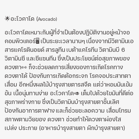
🌟อะโวคาโด
(
Avocado)
อะโวคาโดเหมาะกับผู้ที่จําเป็นต้องปฏิบัติงานอยู่หน้าจอ
คอมพิวเตอร์🖥
เป็นระยะเวลานานๆ
เนื่องจากมีวิตามินเอ
สารแคโรตินอยด์
สารลูทีน
เบต้าแคโรทีน
วิตามินบี
6
วิตามินซี
และซีแซนทีน
ซึ่งเป็นประโยชน์ต่อสุขภาพของ
ดวงตา
👀
ก็จะช่
วยลดการเสี่ยงของการเกิดโรคทาง
ดวงตาได้ ป้องกันการเกิดต้อกระจก โรคจอประสาทตา
เสื่อม อีกหนึ่งผลไม้บํารุงสายตารสจืด แต่ว่าหอมมันเข้ม
ข้น เนื้อนุ่มทานง่าย อะโวคาโด
🥑
เต็มไปด้วยไขมันที่ดีต่อ
สุขภาพร่างกาย
ซึ่งเป็นวิตามินบํารุงสายตาชั้นเลิศ
ป้องกันอาการตาฟาง
และก็ช่วยชะลอความ เสื่อมโทรม
สภาพตามวัยของ ดวงตา ช่วยทําให้ดวงตาผ่องใส
เปล่ง ประกาย (อาหารบำรุงสายตา ผักบำรุงสายตา)