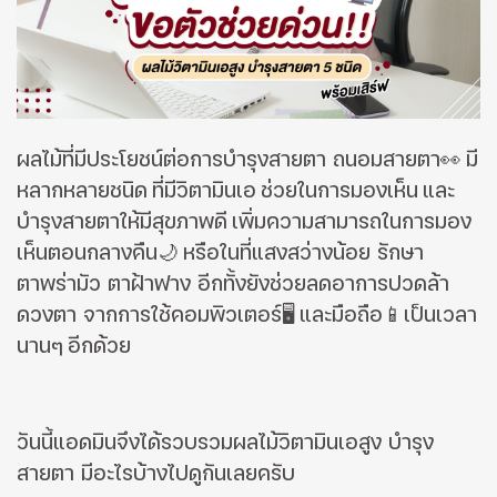
ผลไม้ที่มีประโยชน์ต่อการบำรุงสายตา ถนอมสายตา👀
มี
หลากหลายชนิด
ที่มีวิตามินเอ
ช่วยในการมองเห็น
และ
บำรุงสายตาให้มีสุขภาพดี
เพิ่มความสามารถในการมอง
เห็นตอนกลางคืน
🌙
หรือในที่แสงสว่า
งน้อย รักษา
ตาพร่ามัว ตาฝ้าฟาง อีกทั้งยังช่วยลดอาการปวดล้า
ดวงตา จากการใช้คอมพิวเตอร์
🖥
และมือถือ
📱
เป็นเวลา
นานๆ
อีกด้วย
วันนี้แอดมินจึงได้รวบรวมผลไม้วิตามินเอสูง บำรุง
สายตา มีอะไรบ้างไปดูกันเลยครับ