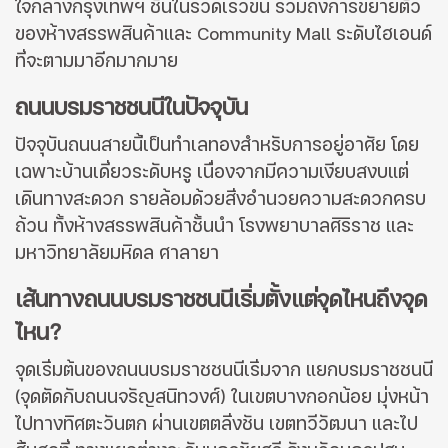
ใจกลางกรุงเทพฯ ชั้นในรวดเร็วขึ้น รวมถึงการขยายตัว
ของห้างสรรพสินค้าและ Community Mall ระดับไฮเอนด์
ที่จะตามมาอีกมากมาย
ถนนบรมราชชนนีในปัจจุบัน
ปัจจุบันถนนสายนี้เป็นทำเลทองสำหรับการอยู่อาศัย โดย
เฉพาะบ้านเดี่ยวระดับหรู เนื่องจากมีความเงียบสงบแต่
เดินทางสะดวก รายล้อมด้วยสิ่งอำนวยความสะดวกครบ
ถ้วน ทั้งห้างสรรพสินค้าชั้นนำ โรงพยาบาลศิริราช และ
มหาวิทยาลัยมหิดล ศาลายา
เส้นทางถนนบรมราชชนนีเริ่มตั้งแต่จุดไหนถึงจุด
ไหน?
จุดเริ่มต้นของถนนบรมราชชนนีเริ่มจาก แยกบรมราชชนนี
(จุดตัดกับถนนจรัญสนิทวงศ์) ในเขตบางกอกน้อย มุ่งหน้า
ไปทางทิศตะวันตก ผ่านเขตตลิ่งชัน เขตทวีวัฒนา และไป