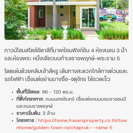
ทาวน์โฮมสไตล์อิตาลีที่มาพร้อมฟังก์ชัน 4 ห้องนอน 3 น้ำ
และห้องพระ หนึ่งเดียวบนทำเลราชพฤกษ์-พระราม 5
โดดเด่นด้วยคลับเฮ้าส์หรู เดินทางสะดวกใกล้ทางด่วนและ
รถไฟฟ้า เชื่อมต่อย่านบางซื่อ-จตุจักร ได้รวดเร็ว
พื้นที่ใช้สอย
: 96 - 120 ตร.ม.
ที่ตั้งโครงการ
: ถนนนครอินทร์ เชื่อมต่อถนนบรมราชชนนี
และถนนราชพฤกษ์
ราคาเริ่มต้น
: 3 ล้าน
โครงการ
:
https://home.frasersproperty.co.th/tow
nhome/golden-town-ratchapruk---rama-5