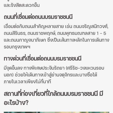
และรังสิตสะดวกขึ้น
ถนนที่เชื่อมต่อถนนบรมราชชนนี
เชื่อมต่อกับถนนสำคัญหลายสาย เช่น ถนนจรัญสนิทวงศ์,
ถนนสิรินธร, ถนนราชพฤกษ์, ถนนพุทธมณฑลสาย 1 - 5
และถนนกาญจนาภิเษก ซึ่งเป็นเส้นทางหลักในการเดินทาง
รอบกรุงเทพฯ
ทางด่วนที่เชื่อมต่อถนนบรมราชชนนี
มีจุดขึ้นลง ทางพิเศษประจิมรัถยา (ศรีรัช-วงแหวนรอบ
นอก) ช่วยให้เดินทางเข้าสู่ย่านจตุจักรและบางซื่อได้
ภายในเวลาเพียงไม่กี่นาที
สถานที่ท่องเที่ยวที่ใกล้ถนนบรมราชชนนี มี
อะไรบ้าง?