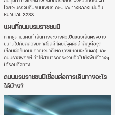
สิ้นสุดที่ ทางแยกต่างระดับนครชัยศรี จังหวัดนครปฐม
โดยจะบรรจบกับถนนเพชรเกษมและทางหลวงแผ่นดิน
หมายเลข 3233
แผนที่ถนนบรมราชชนนี
หากดูตามแผนที่ เส้นทางจะวางตัวเป็นแนวเส้นตรงยาว
ขนานไปกับคลองมหาสวัสดิ์ โดยมีจุดตัดสำคัญคือจุด
เชื่อมต่อกับถนนกาญจนาภิเษก (วงแหวนตะวันตก) และ
ถนนราชพฤกษ์ ทำให้สามารถกระจายตัวไปยังพื้นที่ต่างๆ
ได้รอบทิศทาง
ถนนบรมราชชนนีเชื่อมต่อการเดินทางอะไร
ได้บ้าง?