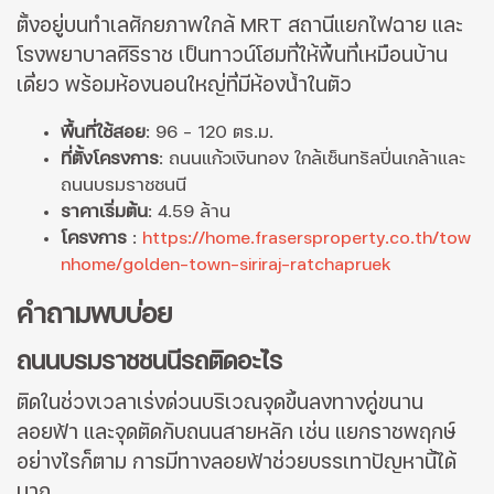
ตั้งอยู่บนทำเลศักยภาพใกล้ MRT สถานีแยกไฟฉาย และ
โรงพยาบาลศิริราช เป็นทาวน์โฮมที่ให้พื้นที่เหมือนบ้าน
เดี่ยว พร้อมห้องนอนใหญ่ที่มีห้องน้ำในตัว
พื้นที่ใช้สอย
: 96 - 120 ตร.ม.
ที่ตั้งโครงการ
: ถนนแก้วเงินทอง ใกล้เซ็นทรัลปิ่นเกล้าและ
ถนนบรมราชชนนี
ราคาเริ่มต้น
: 4.59 ล้าน
โครงการ
:
https://home.frasersproperty.co.th/tow
nhome/golden-town-siriraj-ratchapruek
คำถามพบบ่อย
ถนนบรมราชชนนีรถติดอะไร
ติดในช่วงเวลาเร่งด่วนบริเวณจุดขึ้นลงทางคู่ขนาน
ลอยฟ้า และจุดตัดกับถนนสายหลัก เช่น แยกราชพฤกษ์
อย่างไรก็ตาม การมีทางลอยฟ้าช่วยบรรเทาปัญหานี้ได้
มาก