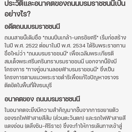
ประวัติและอนาคตของถนนบรมราชชนนีเป็น
อย่างไร?
อดีตถนนบรมราชชนนี
ถนนสายนี้เดิมชื่อ "ถนนปิ่นเกล้า-นครชัยศรี" เริ่มก่อสร้าง
ในปี พ.ศ. 2522 ต่อมาในปี พ.ศ. 2534 ได้รับพระราชทาน
ชื่อใหม่ว่า "ถนนบรมราชชนนี" เพื่อเฉลิมพระเกียรติ
สมเด็จพระศรีนครินทราบรมราชชนนี นอกจากนี้ยังมี
โครงการ "ทางคู่ขนานลอยฟ้าบรมราชชนนี" ซึ่งเป็น
โครงการตามแนวพระราชดำริเพื่อแก้ไขปัญหาจราจร
ติดขัดในพื้นที่ฝั่งธนบุรี
อนาคตของ ถนนบรมราชชนนี
ในอนาคตจะยิ่งมีความสำคัญมากขึ้นจากการขยายตัว
ของรถไฟฟ้าสายสีส้ม (ส่วนตะวันตก) และรถไฟฟ้าสายสี
แดงอ่อน (ตลิ่งชัน-ศิริราช) ซึ่งจะทำให้การเดินทางเข้าสู่