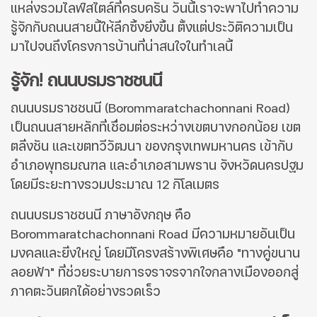
แหล่งรวมไลฟ์สไตล์ที่ครบครัน วันนี้เราจะพาไปทำความ
รู้จักกับถนนสายนี้ให้ลึกซึ้งยิ่งขึ้น ตั้งแต่ประวัติความเป็น
มาไปจนถึงโครงการบ้านที่น่าสนใจในทำเลนี้
รู้จัก! ถนนบรมราชชนนี
ถนนบรมราชชนนี (Borommaratchachonnani Road)
เป็นถนนสายหลักที่เชื่อมต่อระหว่างเขตบางกอกน้อย เขต
ตลิ่งชัน และเขตทวีวัฒนา ของกรุงเทพมหานคร เข้ากับ
อำเภอพุทธมณฑล และอำเภอสามพราน จังหวัดนครปฐม
โดยมีระยะทางรวมประมาณ 12 กิโลเมตร
ถนนบรมราชชนนี ภาษาอังกฤษ คือ
Borommaratchachonnani Road มีความหมายอันเป็น
มงคลและยิ่งใหญ่ โดยมีโครงสร้างพิเศษคือ "ทางคู่ขนาน
ลอยฟ้า" ที่ช่วยระบายการจราจรจากใจกลางเมืองออกสู่
ภาคตะวันตกได้อย่างรวดเร็ว