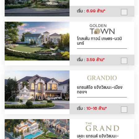
เริ่ม :
6.99 ล้าน*
โกลเด้น ทาวน์ เกษตร-นวมิ
นทร์
เริ่ม :
3.59 ล้าน*
แกรนดิโอ แจ้งวัฒนะ-เมือง
ทองฯ
เริ่ม :
10-16 ล้าน*
เดอะ แกรนด์ แจ้งวัฒนะ-