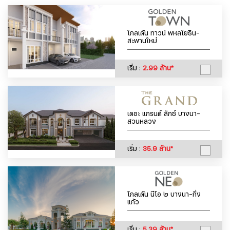
โกลเด้น ทาวน์ พหลโยธิน-
สะพานใหม่
เริ่ม :
2.99 ล้าน*
เดอะ แกรนด์ ลักซ์ บางนา-
สวนหลวง
เริ่ม :
35.9 ล้าน*
โกลเด้น นีโอ ๒ บางนา-กิ่ง
แก้ว
เริ่ม :
5.39 ล้าน*