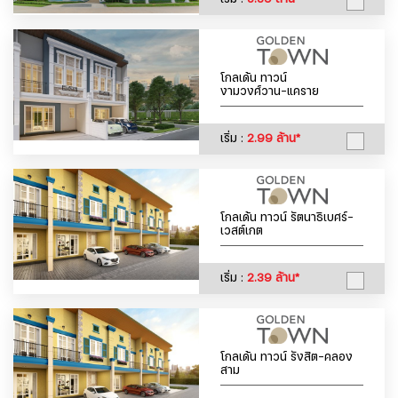
โกลเด้น ทาวน์
งามวงศ์วาน-แคราย
เริ่ม :
2.99 ล้าน*
โกลเด้น ทาวน์ รัตนาธิเบศร์-
เวสต์เกต
เริ่ม :
2.39 ล้าน*
โกลเด้น ทาวน์ รังสิต-คลอง
สาม