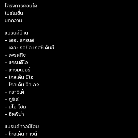
โครงการคอนโด
โปรโมชั่น
บทความ
แบรนด์บ้าน
- เดอะ แกรนด์
- เดอะ รอยัล เรสซิเด้นซ์
- เพรสทีจ
- แกรนดิโอ
- แกรมเมอร์
- โกลเด้น นีโอ
- โกลเด้น วิลเลจ
- กราวิเต้
- กูธ์เธ่
- นีโอ โฮม
- อัลพีน่า
แบรนด์ทาวน์โฮม
- โกลเด้น ทาวน์