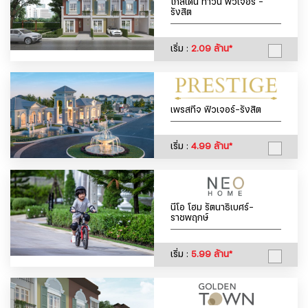
โกลเด้น ทาวน์ ฟิวเจอร์ -
รังสิต
เริ่ม :
2.09 ล้าน*
เพรสทีจ ฟิวเจอร์-รังสิต
เริ่ม :
4.99 ล้าน*
นีโอ โฮม รัตนาธิเบศร์-
ราชพฤกษ์
เริ่ม :
5.99 ล้าน*