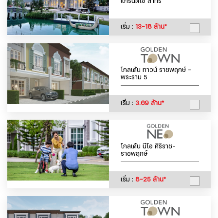
แกรนดิโอ สาทร
เริ่ม :
13-18 ล้าน*
โกลเด้น ทาวน์ ราชพฤกษ์ -
พระราม 5
เริ่ม :
3.69 ล้าน*
โกลเด้น นีโอ ศิริราช-
ราชพฤกษ์
เริ่ม :
8-25 ล้าน*